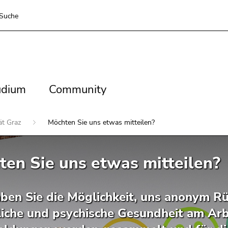
Suche
dium
Community
udium
Community
ät Graz
Möchten Sie uns etwas mitteilen?
en Sie uns etwas mitteilen?
aben Sie die Möglichkeit, uns anonym
liche und psychische Gesundheit am Arbe