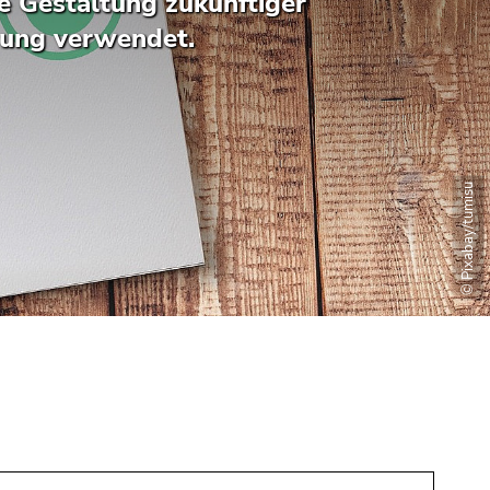
 Gestaltung zukünftiger
rung verwendet.
© Pixabay/tumisu